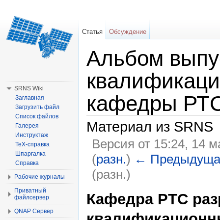
Статья
Обсуждение
Альбом выпу
квалификаци
SRNS Wiki
кафедры РТ
Заглавная
Загрузить файл
Список файлов
Материал из SRNS
Галерея
Инструктаж
Версия от 15:24, 14 
TeX-справка
Шпаргалка
(
разн.
)
← Предыдуща
Справка
(разн.)
Рабочие журналы
Перейти к:
навигация
,
поиск
Приватный
Кафедра РТС раз
файлсервер
QNAP Сервер
квалификационны