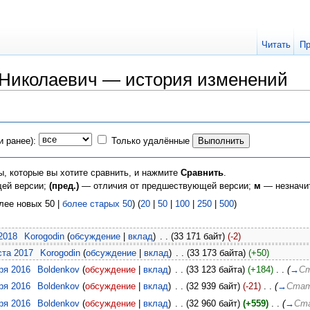
Читать
Пр
 Николаевич — история изменений
и ранее):
Только удалённые
ы, которые вы хотите сравнить, и нажмите
Сравнить
.
щей версии;
(пред.)
— отличия от предшествующей версии;
м
— незначи
лее новых 50 |
более старых 50
) (
20
|
50
|
100
|
250
|
500
)
 2018
‎
Korogodin
(
обсуждение
|
вклад
)
‎
. .
(33 171 байт)
(-2)
ста 2017
‎
Korogodin
(
обсуждение
|
вклад
)
‎
. .
(33 173 байта)
(+50)
аря 2016
‎
Boldenkov
(
обсуждение
|
вклад
)
‎
. .
(33 123 байта)
(+184)
‎
. .
(
→
С
аря 2016
‎
Boldenkov
(
обсуждение
|
вклад
)
‎
. .
(32 939 байт)
(-21)
‎
. .
(
→
Ста
аря 2016
‎
Boldenkov
(
обсуждение
|
вклад
)
‎
. .
(32 960 байт)
(+559)
‎
. .
(
→
Ст