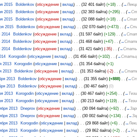
ря 2015
‎
Boldenkov
(
обсуждение
|
вклад
)
‎
. .
(32 401 байт)
(+18)
‎
. .
(
→
Лекц
ря 2015
‎
Boldenkov
(
обсуждение
|
вклад
)
‎
. .
(32 383 байта)
(+295)
‎
. .
(
→
Ст
ря 2015
‎
Boldenkov
(
обсуждение
|
вклад
)
‎
. .
(32 088 байт)
(+18)
‎
. .
(
→
Ста
аря 2015
‎
Boldenkov
(
обсуждение
|
вклад
)
‎
. .
(32 070 байт)
(+473)
‎
. .
(
→
Ст
я 2014
‎
Boldenkov
(
обсуждение
|
вклад
)
‎
. .
(31 597 байт)
(+129)
‎
. .
(
→
Ста
я 2014
‎
Boldenkov
(
обсуждение
|
вклад
)
‎
. .
(31 468 байт)
(+47)
‎
. .
(
→
Стат
я 2014
‎
Boldenkov
(
обсуждение
|
вклад
)
‎
. .
(31 421 байт)
(-35)
‎
. .
(
→
Стать
014
‎
Korogodin
(
обсуждение
|
вклад
)
‎
. .
(31 456 байт)
(+102)
‎
. .
(
→
Стать
я 2013
‎
Korogodin
(
обсуждение
|
вклад
)
‎
. .
(31 354 байта)
(+1)
я 2013
‎
Boldenkov
(
обсуждение
|
вклад
)
‎
. .
(31 353 байта)
(-2)
‎
. .
(
→
Стат
бря 2013
‎
Boldenkov
(
обсуждение
|
вклад
)
‎
. .
(31 355 байт)
(+888)
‎
. .
(
→
Ст
бря 2013
‎
Boldenkov
(
обсуждение
|
вклад
)
‎
. .
(30 467 байт)
(0)
ря 2013
‎
Korogodin
(
обсуждение
|
вклад
)
‎
. .
(30 467 байт)
(+254)
‎
. .
(
→
Тези
ря 2013
‎
Korogodin
(
обсуждение
|
вклад
)
‎
. .
(30 213 байт)
(+119)
‎
. .
(
→
Тези
тября 2013
‎
Dneprov
(
обсуждение
|
вклад
)
‎
. .
(30 094 байта)
(+92)
‎
. .
(
→
Зар
тября 2013
‎
Dneprov
(
обсуждение
|
вклад
)
‎
. .
(30 002 байта)
(+134)
‎
. .
(
→
За
тября 2013
‎
Korogodin
(
обсуждение
|
вклад
)
‎
. .
(29 868 байт)
(+6)
‎
. .
(
→
Лек
тября 2013
‎
Korogodin
(
обсуждение
|
вклад
)
‎
. .
(29 862 байта)
(+2)
‎
. .
(
→
Уч