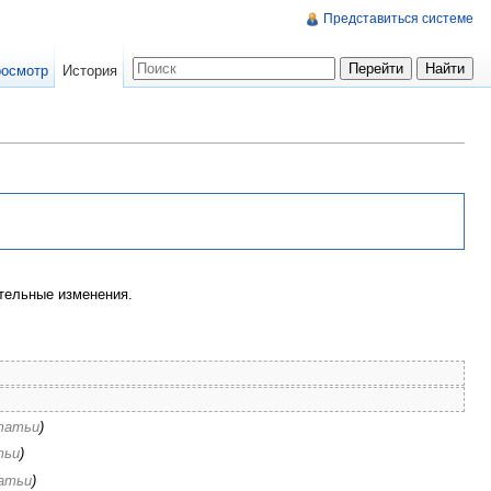
Представиться системе
осмотр
История
тельные изменения.
татьи
)
тьи
)
атьи
)