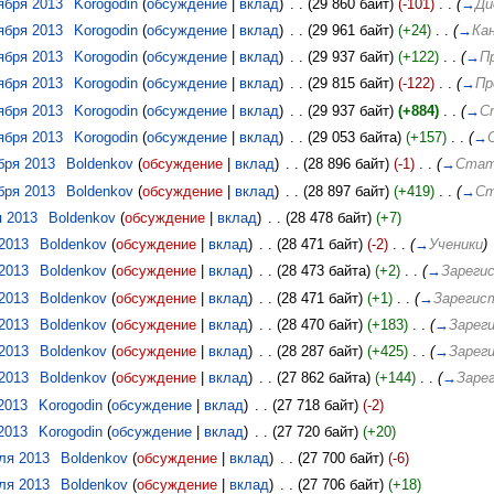
тября 2013
‎
Korogodin
(
обсуждение
|
вклад
)
‎
. .
(29 860 байт)
(-101)
‎
. .
(
→
Ди
тября 2013
‎
Korogodin
(
обсуждение
|
вклад
)
‎
. .
(29 961 байт)
(+24)
‎
. .
(
→
Ка
тября 2013
‎
Korogodin
(
обсуждение
|
вклад
)
‎
. .
(29 937 байт)
(+122)
‎
. .
(
→
П
тября 2013
‎
Korogodin
(
обсуждение
|
вклад
)
‎
. .
(29 815 байт)
(-122)
‎
. .
(
→
Пр
тября 2013
‎
Korogodin
(
обсуждение
|
вклад
)
‎
. .
(29 937 байт)
(+884)
‎
. .
(
→
С
тября 2013
‎
Korogodin
(
обсуждение
|
вклад
)
‎
. .
(29 053 байта)
(+157)
‎
. .
(
→
ября 2013
‎
Boldenkov
(
обсуждение
|
вклад
)
‎
. .
(28 896 байт)
(-1)
‎
. .
(
→
Стат
ября 2013
‎
Boldenkov
(
обсуждение
|
вклад
)
‎
. .
(28 897 байт)
(+419)
‎
. .
(
→
С
я 2013
‎
Boldenkov
(
обсуждение
|
вклад
)
‎
. .
(28 478 байт)
(+7)
 2013
‎
Boldenkov
(
обсуждение
|
вклад
)
‎
. .
(28 471 байт)
(-2)
‎
. .
(
→
Ученики
)
 2013
‎
Boldenkov
(
обсуждение
|
вклад
)
‎
. .
(28 473 байта)
(+2)
‎
. .
(
→
Зареги
 2013
‎
Boldenkov
(
обсуждение
|
вклад
)
‎
. .
(28 471 байт)
(+1)
‎
. .
(
→
Зарегис
 2013
‎
Boldenkov
(
обсуждение
|
вклад
)
‎
. .
(28 470 байт)
(+183)
‎
. .
(
→
Зарег
 2013
‎
Boldenkov
(
обсуждение
|
вклад
)
‎
. .
(28 287 байт)
(+425)
‎
. .
(
→
Зарег
 2013
‎
Boldenkov
(
обсуждение
|
вклад
)
‎
. .
(27 862 байта)
(+144)
‎
. .
(
→
Заре
 2013
‎
Korogodin
(
обсуждение
|
вклад
)
‎
. .
(27 718 байт)
(-2)
 2013
‎
Korogodin
(
обсуждение
|
вклад
)
‎
. .
(27 720 байт)
(+20)
еля 2013
‎
Boldenkov
(
обсуждение
|
вклад
)
‎
. .
(27 700 байт)
(-6)
еля 2013
‎
Boldenkov
(
обсуждение
|
вклад
)
‎
. .
(27 706 байт)
(+18)