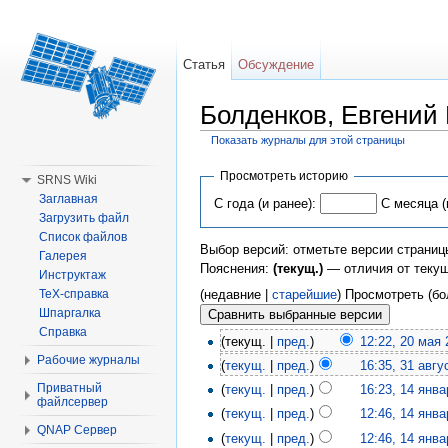
Статья
Обсуждение
Болденков, Евгений
Показать журналы для этой страницы
Перейти к:
навигация
,
поиск
Просмотреть историю
SRNS Wiki
Заглавная
С года (и ранее):
С месяца (
Загрузить файл
Список файлов
Выбор версий: отметьте версии страниц
Галерея
Пояснения:
(текущ.)
— отличия от теку
Инструктаж
(недавние |
старейшие
) Просмотреть (бо
TeX-справка
Шпаргалка
Справка
(текущ. |
пред.
)
12:22, 20 мая
Рабочие журналы
(
текущ.
|
пред.
)
16:35, 31 авгу
Приватный
(
текущ.
|
пред.
)
16:23, 14 янв
файлсервер
(
текущ.
|
пред.
)
12:46, 14 янв
QNAP Сервер
(
текущ.
|
пред.
)
12:46, 14 янв