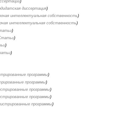
ссертации
)
ндидатская диссертация
)
рочая интеллектуальная собственность
)
очая интеллектуальная собственность
)
татьи
)
Статьи
)
ьи
)
татьи
)
стрированные программы
)
трированные программы
)
истрированные программы
)
истрированные программы
)
гистрированные программы
)