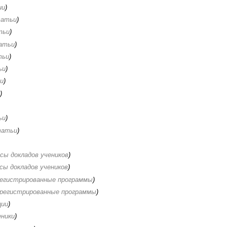
ии
)
атьи
)
тьи
)
атьи
)
тьи
)
ьи
)
и
)
и
)
ьи
)
атьи
)
сы докладов учеников
)
сы докладов учеников
)
егистрированные программы
)
регистрированные программы
)
ции
)
еники
)