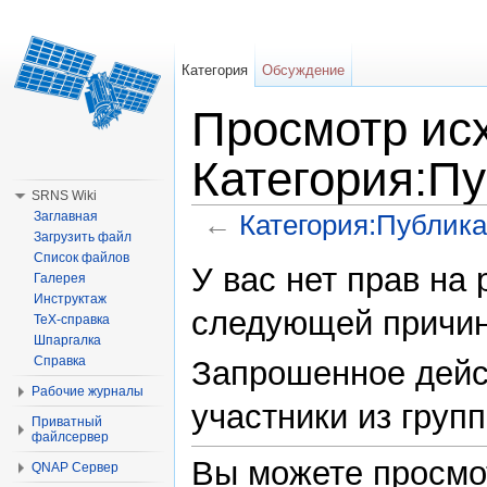
Категория
Обсуждение
Просмотр исх
Категория:П
SRNS Wiki
←
Категория:Публик
Заглавная
Загрузить файл
Перейти к:
навигация
,
поиск
Список файлов
У вас нет прав на
Галерея
Инструктаж
следующей причин
TeX-справка
Шпаргалка
Справка
Запрошенное дейс
Рабочие журналы
участники из групп
Приватный
файлсервер
Вы можете просмо
QNAP Сервер