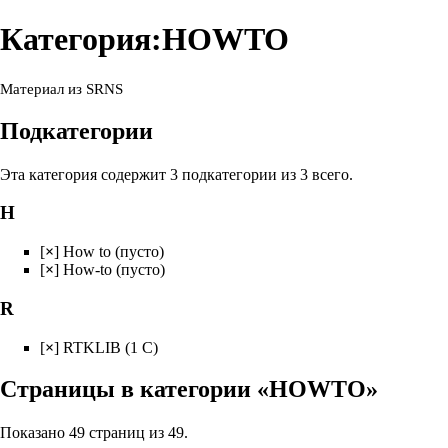
Категория:HOWTO
Материал из SRNS
Подкатегории
Эта категория содержит 3 подкатегории из 3 всего.
H
[
×
]
How to
‎
(пусто)
[
×
]
How-to
‎
(пусто)
R
[
×
]
RTKLIB
‎
(1 С)
Страницы в категории «HOWTO»
Показано 49 страниц из 49.