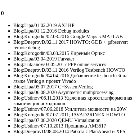
0
Blog:Lipa/01.02.2019 AXI HP
Blog:Lipa/01.12.2016 Debug modules
Blog:Korogodin/02.03.2016 Google Maps в MATLAB
Blog:DneprovD/02.11.2017 HOWTO: GDB + gdbserver:
remote debug
Blog:Korogodin/03.03.2015 Ядреный Орикс
Blog:Lipa/03.04.2019 Farvater
Blog:Lukianov/03.05.2017 PPP online services
Blog:DneprovD/03.11.2016 Verilog Testbench HOWTO
Blog:Korogodin/04.04.2016 Добавление testbench'ей на
языке Verilog в проект Vivado
Blog:Lipa/05.07.2017 C+SystemVerilog
Blog:Lipa/06.08.2020 Asymmetric multiprocessing
Blog:Ustinov/06.11.2013 Удаленная кроссплатформенная
компиляция исходников
Blog:Ustinov/07.06.2018 Усилитель мощности на 20W
Blog:Korogodin/07.07.2011, JAVAD2RINEX HOWTO
Blog:Lipa/07.08.2020 QEMU Virtualization
Blog:Ustinov/07.10.2013 Прошивка AM3517
Blog:DneprovD/08.08.2014 Работа с PlanAhead и XPS