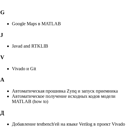
G
Google Maps в MATLAB
J
Javad and RTKLIB
V
Vivado и Git
А
Автоматическая прошивка Zynq и запуск приемника
Автоматическое получение исходных кодов модели
MATLAB (how to)
Д
Добавление testbench'ей на языке Verilog в проект Vivado