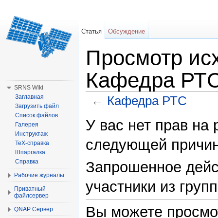
Статья
Обсуждение
Просмотр исх
Кафедра РТ
SRNS Wiki
←
Кафедра РТС
Заглавная
Загрузить файл
Перейти к:
навигация
,
поиск
Список файлов
У вас нет прав на
Галерея
Инструктаж
следующей причин
TeX-справка
Шпаргалка
Справка
Запрошенное дейс
Рабочие журналы
участники из групп
Приватный
файлсервер
Вы можете просмо
QNAP Сервер