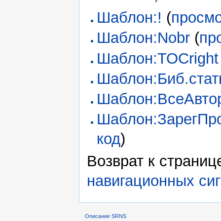
Шаблон:!
(
просмо
Шаблон:Nobr
(
пр
Шаблон:TOCright
Шаблон:Биб.стат
Шаблон:ВсеАвто
Шаблон:ЗарегПр
код
)
Возврат к страни
навигационных си
Описание SRNS