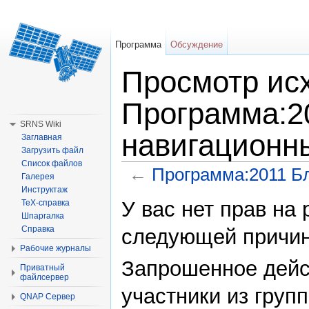
Программа
Обсуждение
Просмотр исх
Программа:2
SRNS Wiki
навигационн
Заглавная
Загрузить файл
Список файлов
←
Программа:2011 Б
Галерея
Перейти к:
навигация
,
поиск
Инструктаж
У вас нет прав на
TeX-справка
Шпаргалка
Справка
следующей причин
Рабочие журналы
Запрошенное дейс
Приватный
файлсервер
участники из групп
QNAP Сервер