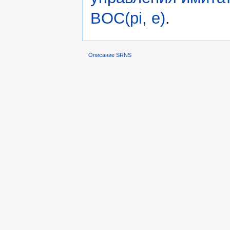
BOC(pi, e)
.
Описание SRNS