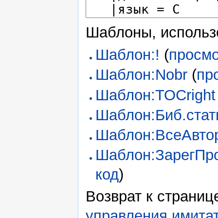
Шаблоны, использ
Шаблон:!
(
просмо
Шаблон:Nobr
(
пр
Шаблон:TOCright
Шаблон:Биб.стат
Шаблон:ВсеАвто
Шаблон:ЗарегПр
код
)
Возврат к страни
управления имита