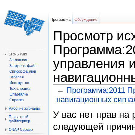
Программа
Обсуждение
Просмотр исх
Программа:2
SRNS Wiki
управления 
Заглавная
Загрузить файл
Список файлов
навигационны
Галерея
Инструктаж
←
Программа:2011 П
TeX-справка
Шпаргалка
навигационных сигнал
Справка
Перейти к:
навигация
,
поиск
Рабочие журналы
У вас нет прав на
Приватный
файлсервер
следующей причин
QNAP Сервер