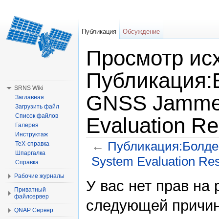
Публикация
Обсуждение
Просмотр исх
Публикация:Б
SRNS Wiki
GNSS Jammer
Заглавная
Загрузить файл
Список файлов
Evaluation Re
Галерея
Инструктаж
←
Публикация:Болден
TeX-справка
Шпаргалка
System Evaluation Res
Справка
Перейти к:
навигация
,
поиск
Рабочие журналы
У вас нет прав на
Приватный
файлсервер
следующей причин
QNAP Сервер