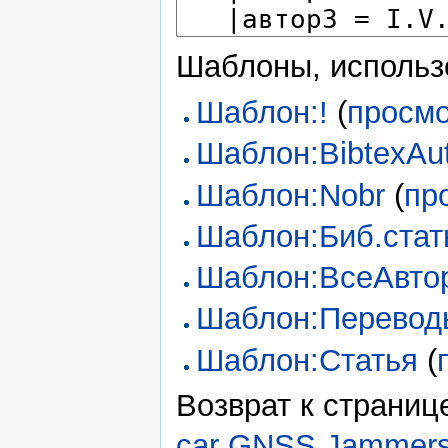
Шаблоны, использ
Шаблон:!
(
просмо
Шаблон:BibtexAu
Шаблон:Nobr
(
пр
Шаблон:Биб.стат
Шаблон:ВсеАвто
Шаблон:Перевод
Шаблон:Статья
(
Возврат к страни
car GNSS Jammers 