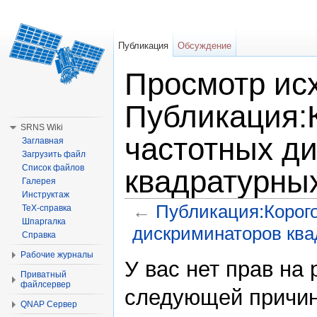
Публикация
Обсуждение
Просмотр исх
Публикация:
SRNS Wiki
частотных д
Заглавная
Загрузить файл
Список файлов
квадратурны
Галерея
Инструктаж
←
Публикация:Корого
TeX-справка
Шпаргалка
дискриминаторов ква
Справка
Перейти к:
навигация
,
поиск
Рабочие журналы
У вас нет прав на
Приватный
файлсервер
следующей причин
QNAP Сервер