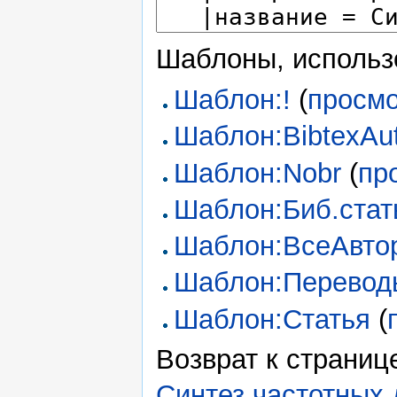
Шаблоны, использ
Шаблон:!
(
просмо
Шаблон:BibtexAu
Шаблон:Nobr
(
пр
Шаблон:Биб.стат
Шаблон:ВсеАвто
Шаблон:Перевод
Шаблон:Статья
(
Возврат к страни
Синтез частотных