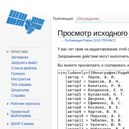
Публикация
Обсуждение
Просмотр исходного
←
Публикация:Перов 2010 ГЛОНАСС
Перейти к:
навигация
,
поиск
У вас нет прав на редактирование этой
SRNS Wiki
Запрошенное действие могут выполнять 
Заглавная
Загрузить файл
Вы можете просмотреть и скопировать и
Список файлов
Галерея
Инструктаж
TeX-справка
Шпаргалка
Справка
Рабочие журналы
Приватный
файлсервер
QNAP Сервер