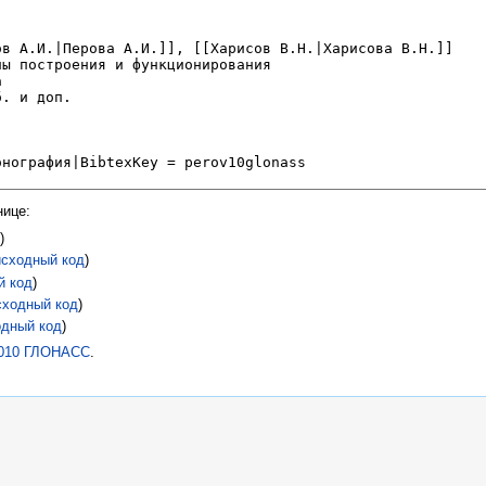
нице:
д
)
исходный код
)
й код
)
сходный код
)
одный код
)
2010 ГЛОНАСС
.