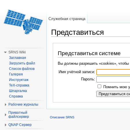
Служебная страница
Представиться
Перейти к:
навигация
,
поиск
SRNS Wiki
Представиться системе
Заглавная
Загрузить файл
Вы должны разрешить «cookies», чтобы 
Список файлов
Имя учётной записи:
Галерея
Пароль:
Инструктаж
TeX-справка
Помнить мою у
Шпаргалка
Справка
Рабочие журналы
Приватный
файлсервер
Описание SRNS
QNAP Сервер