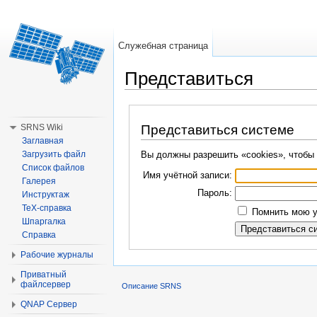
Служебная страница
Представиться
Перейти к:
навигация
,
поиск
SRNS Wiki
Представиться системе
Заглавная
Загрузить файл
Вы должны разрешить «cookies», чтобы 
Список файлов
Имя учётной записи:
Галерея
Пароль:
Инструктаж
TeX-справка
Помнить мою у
Шпаргалка
Справка
Рабочие журналы
Приватный
файлсервер
Описание SRNS
QNAP Сервер