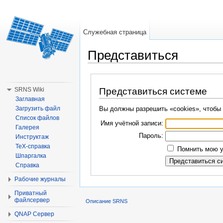
Служебная страница
Представиться
Перейти к:
навигация
,
поиск
SRNS Wiki
Представиться системе
Заглавная
Загрузить файл
Вы должны разрешить «cookies», чтобы 
Список файлов
Имя учётной записи:
Галерея
Пароль:
Инструктаж
TeX-справка
Помнить мою у
Шпаргалка
Справка
Рабочие журналы
Приватный
файлсервер
Описание SRNS
QNAP Сервер