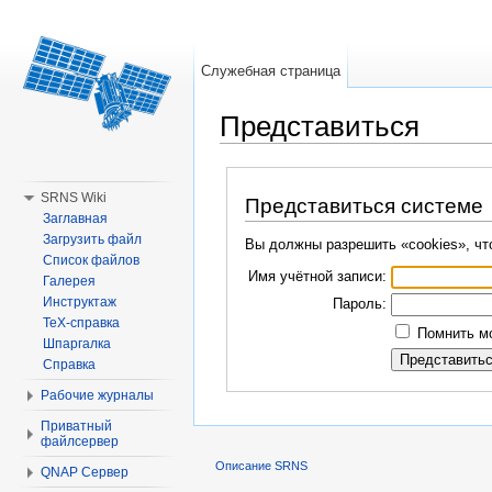
Служебная страница
Представиться
Перейти к:
навигация
,
поиск
SRNS Wiki
Представиться системе
Заглавная
Загрузить файл
Вы должны разрешить «cookies», чт
Список файлов
Имя учётной записи:
Галерея
Инструктаж
Пароль:
TeX-справка
Помнить мо
Шпаргалка
Справка
Рабочие журналы
Приватный
файлсервер
Описание SRNS
QNAP Сервер