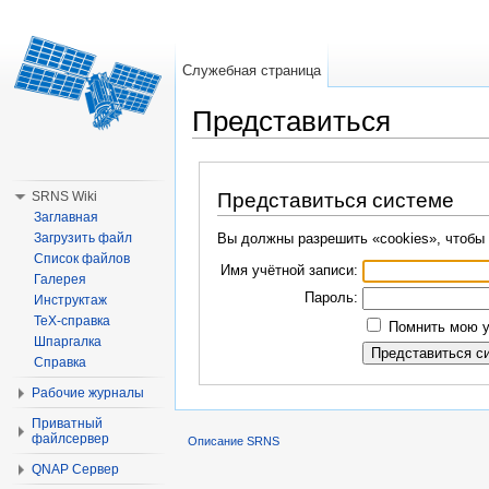
Служебная страница
Представиться
Перейти к:
навигация
,
поиск
SRNS Wiki
Представиться системе
Заглавная
Загрузить файл
Вы должны разрешить «cookies», чтобы 
Список файлов
Имя учётной записи:
Галерея
Пароль:
Инструктаж
TeX-справка
Помнить мою у
Шпаргалка
Справка
Рабочие журналы
Приватный
файлсервер
Описание SRNS
QNAP Сервер