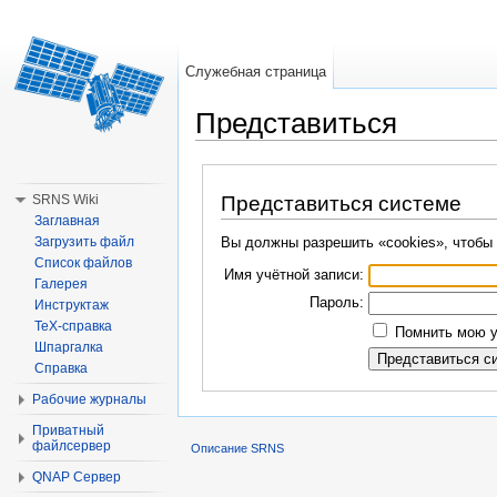
Служебная страница
Представиться
Перейти к:
навигация
,
поиск
SRNS Wiki
Представиться системе
Заглавная
Загрузить файл
Вы должны разрешить «cookies», чтобы 
Список файлов
Имя учётной записи:
Галерея
Пароль:
Инструктаж
TeX-справка
Помнить мою у
Шпаргалка
Справка
Рабочие журналы
Приватный
файлсервер
Описание SRNS
QNAP Сервер