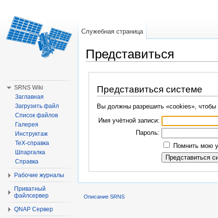
Служебная страница
Представиться
Перейти к:
навигация
,
поиск
SRNS Wiki
Представиться системе
Заглавная
Загрузить файл
Вы должны разрешить «cookies», чтобы 
Список файлов
Имя учётной записи:
Галерея
Пароль:
Инструктаж
TeX-справка
Помнить мою у
Шпаргалка
Справка
Рабочие журналы
Приватный
файлсервер
Описание SRNS
QNAP Сервер