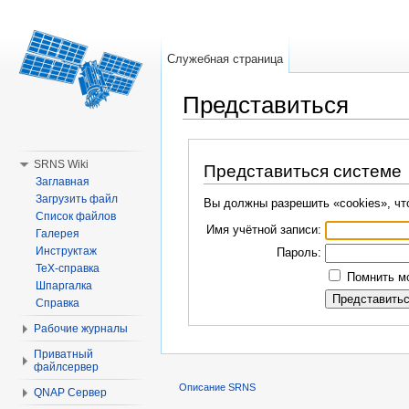
Служебная страница
Представиться
Перейти к:
навигация
,
поиск
SRNS Wiki
Представиться системе
Заглавная
Загрузить файл
Вы должны разрешить «cookies», чт
Список файлов
Имя учётной записи:
Галерея
Инструктаж
Пароль:
TeX-справка
Помнить мо
Шпаргалка
Справка
Рабочие журналы
Приватный
файлсервер
Описание SRNS
QNAP Сервер