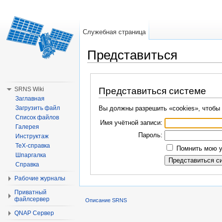
Служебная страница
Представиться
Перейти к:
навигация
,
поиск
SRNS Wiki
Представиться системе
Заглавная
Загрузить файл
Вы должны разрешить «cookies», чтобы 
Список файлов
Имя учётной записи:
Галерея
Пароль:
Инструктаж
TeX-справка
Помнить мою у
Шпаргалка
Справка
Рабочие журналы
Приватный
файлсервер
Описание SRNS
QNAP Сервер