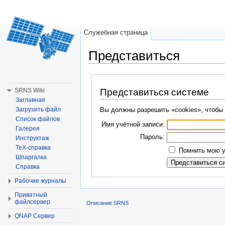
Служебная страница
Представиться
Перейти к:
навигация
,
поиск
SRNS Wiki
Представиться системе
Заглавная
Загрузить файл
Вы должны разрешить «cookies», чтобы 
Список файлов
Имя учётной записи:
Галерея
Пароль:
Инструктаж
TeX-справка
Помнить мою у
Шпаргалка
Справка
Рабочие журналы
Приватный
файлсервер
Описание SRNS
QNAP Сервер