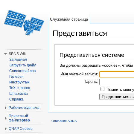
Служебная страница
Представиться
Перейти к:
навигация
,
поиск
SRNS Wiki
Представиться системе
Заглавная
Загрузить файл
Вы должны разрешить «cookies», чтобы 
Список файлов
Имя учётной записи:
Галерея
Пароль:
Инструктаж
TeX-справка
Помнить мою у
Шпаргалка
Справка
Рабочие журналы
Приватный
файлсервер
Описание SRNS
QNAP Сервер