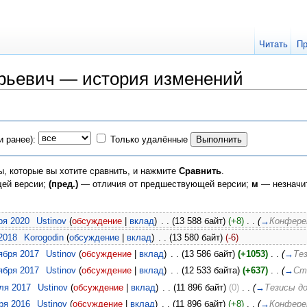
Читать
Пр
рьевич — история изменений
и ранее):
Только удалённые
ы, которые вы хотите сравнить, и нажмите
Сравнить
.
щей версии;
(пред.)
— отличия от предшествующей версии;
м
— незначи
ря 2020
‎
Ustinov
(
обсуждение
|
вклад
)
‎
. .
(13 588 байт)
(+8)
‎
. .
(
→
Конфере
 2018
‎
Korogodin
(
обсуждение
|
вклад
)
‎
. .
(13 580 байт)
(-6)
тября 2017
‎
Ustinov
(
обсуждение
|
вклад
)
‎
. .
(13 586 байт)
(+1053)
‎
. .
(
→
Те
тября 2017
‎
Ustinov
(
обсуждение
|
вклад
)
‎
. .
(12 533 байта)
(+637)
‎
. .
(
→
Ст
еля 2017
‎
Ustinov
(
обсуждение
|
вклад
)
‎
. .
(11 896 байт)
(0)
‎
. .
(
→
Тезисы д
бря 2016
‎
Ustinov
(
обсуждение
|
вклад
)
‎
. .
(11 896 байт)
(+8)
‎
. .
(
→
Конфере