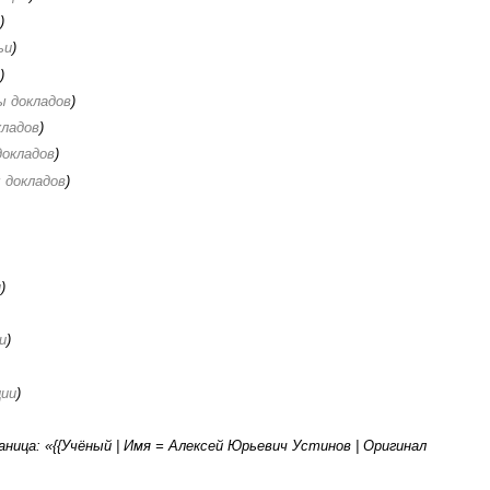
и
)
ьи
)
и
)
ы докладов
)
кладов
)
докладов
)
 докладов
)
и
)
и
)
ции
)
аница: «{{Учёный | Имя = Алексей Юрьевич Устинов | Оригинал