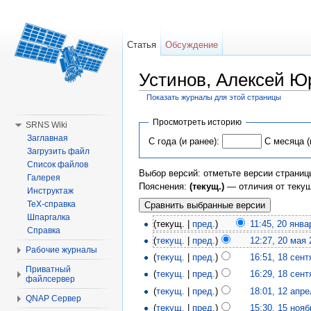
Статья
Обсуждение
Устинов, Алексей Ю
Показать журналы для этой страницы
Перейти к:
навигация
,
поиск
Просмотреть историю
SRNS Wiki
Заглавная
С года (и ранее):
С месяца (
Загрузить файл
Список файлов
Выбор версий: отметьте версии страниц
Галерея
Пояснения:
(текущ.)
— отличия от теку
Инструктаж
TeX-справка
Шпаргалка
(текущ. |
пред.
)
11:45, 20 янва
Справка
(
текущ.
|
пред.
)
12:27, 20 мая
Рабочие журналы
(
текущ.
|
пред.
)
16:51, 18 сен
Приватный
(
текущ.
|
пред.
)
16:29, 18 сен
файлсервер
(
текущ.
|
пред.
)
18:01, 12 апр
QNAP Сервер
(
текущ.
|
пред.
)
15:30, 15 ноя