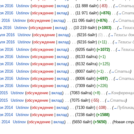
бря 2016
‎
Ustinov
(
обсуждение
|
вклад
)
‎
. .
(11 888 байт)
(-83)
‎
. .
(
→
Стать
бря 2016
‎
Ustinov
(
обсуждение
|
вклад
)
‎
. .
(11 971 байт)
(+876)
‎
. .
(
→
Стат
я 2016
‎
Ustinov
(
обсуждение
|
вклад
)
‎
. .
(11 095 байт)
(+876)
‎
. .
(
→
Стать
та 2016
‎
Ustinov
(
обсуждение
|
вклад
)
‎
. .
(10 219 байт)
(+1003)
‎
. .
(
→
Тезис
аля 2016
‎
Ustinov
(
обсуждение
|
вклад
)
‎
. .
(9216 байт)
(0)
‎
. .
(
→
Тезисы до
аля 2016
‎
Ustinov
(
обсуждение
|
вклад
)
‎
. .
(9216 байт)
(+11)
‎
. .
(
→
Тезисы 
аря 2016
‎
Ustinov
(
обсуждение
|
вклад
)
‎
. .
(9205 байт)
(+1072)
‎
. .
(
→
Тезисы
аря 2016
‎
Ustinov
(
обсуждение
|
вклад
)
‎
. .
(8133 байта)
(+1)
аря 2016
‎
Ustinov
(
обсуждение
|
вклад
)
‎
. .
(8132 байта)
(+125)
аря 2016
‎
Ustinov
(
обсуждение
|
вклад
)
‎
. .
(8007 байт)
(+1)
‎
. .
(
→
Статьи
)
аря 2016
‎
Ustinov
(
обсуждение
|
вклад
)
‎
. .
(8006 байт)
(+697)
‎
. .
(
→
Стать
аря 2016
‎
Ustinov
(
обсуждение
|
вклад
)
‎
. .
(7309 байт)
(+226)
 2015
‎
Ustinov
(
обсуждение
|
вклад
)
‎
. .
(7083 байта)
(+8)
‎
. .
(
→
Конференци
 2015
‎
Ustinov
(
обсуждение
|
вклад
)
‎
. .
(7075 байт)
(-55)
‎
. .
(
→
Статьи
)
ря 2014
‎
Ustinov
(
обсуждение
|
вклад
)
‎
. .
(7130 байт)
(-108)
‎
. .
(
→
Публика
ря 2014
‎
Ustinov
(
обсуждение
|
вклад
)
‎
. .
(7238 байт)
(+1588)
я 2014
‎
Ustinov
(
обсуждение
|
вклад
)
‎
. .
(5650 байт)
(+5650)
‎
. .
(Новая стр