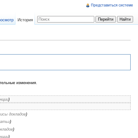
Представиться системе
осмотр
История
тельные изменения.
нции
)
зисы докладов
)
атьи
)
окладов
)
нции
)