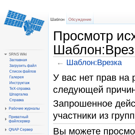
Шаблон
Обсуждение
Просмотр исх
Шаблон:Врез
SRNS Wiki
←
Шаблон:Врезка
Заглавная
Загрузить файл
Перейти к:
навигация
,
поиск
Список файлов
У вас нет прав на
Галерея
Инструктаж
следующей причин
TeX-справка
Шпаргалка
Справка
Запрошенное дейс
Рабочие журналы
участники из групп
Приватный
файлсервер
Вы можете просмо
QNAP Сервер