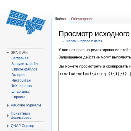
Шаблон
Обсуждение
Просмотр исходного 
←
Шаблон:Replace in dates
Перейти к:
навигация
,
поиск
У вас нет прав на редактирование этой
SRNS Wiki
Запрошенное действие могут выполнять 
Заглавная
Загрузить файл
Вы можете просмотреть и скопировать и
Список файлов
Галерея
Инструктаж
TeX-справка
Шпаргалка
Справка
Рабочие журналы
Приватный
файлсервер
QNAP Сервер