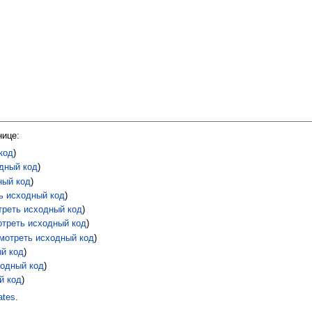
нице:
код
)
дный код
)
ный код
)
ь исходный код
)
треть исходный код
)
отреть исходный код
)
мотреть исходный код
)
ый код
)
ходный код
)
й код
)
ates
.