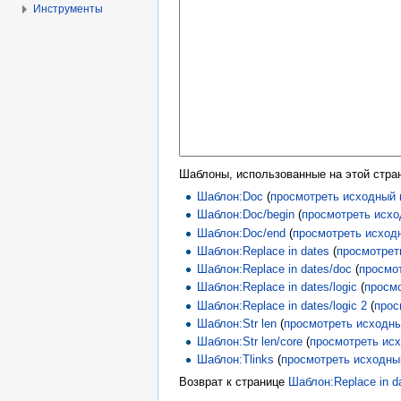
Инструменты
Шаблоны, использованные на этой стра
Шаблон:Doc
(
просмотреть исходный 
Шаблон:Doc/begin
(
просмотреть исхо
Шаблон:Doc/end
(
просмотреть исход
Шаблон:Replace in dates
(
просмотрет
Шаблон:Replace in dates/doc
(
просмо
Шаблон:Replace in dates/logic
(
просм
Шаблон:Replace in dates/logic 2
(
прос
Шаблон:Str len
(
просмотреть исходн
Шаблон:Str len/core
(
просмотреть ис
Шаблон:Tlinks
(
просмотреть исходны
Возврат к странице
Шаблон:Replace in d