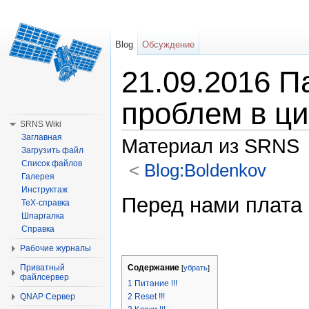
Blog
Обсуждение
21.09.2016 П
проблем в ц
SRNS Wiki
Заглавная
Материал из SRNS
Загрузить файл
Список файлов
<
Blog:Boldenkov
Галерея
Перейти к:
навигация
,
поиск
Инструктаж
Перед нами плата 
TeX-справка
Шпаргалка
Справка
Рабочие журналы
Приватный
Содержание
[
убрать
]
файлсервер
1
Питание !!!
QNAP Сервер
2
Reset !!!