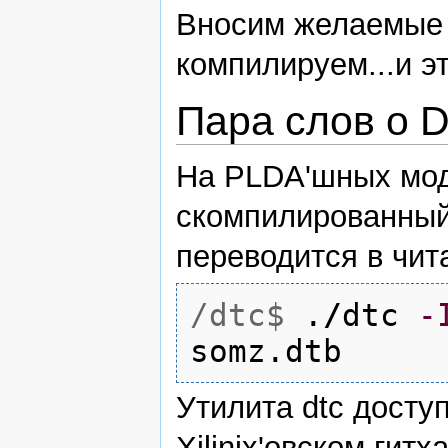
Вносим желаемые и
компилируем...и э
Пара слов о D
На PLDA'шных мод
скомпилированный 
переводится в чи
/dtc$
.
/
dtc
-
somz.dtb
Утилита dtc досту
Xilinix'овском гит