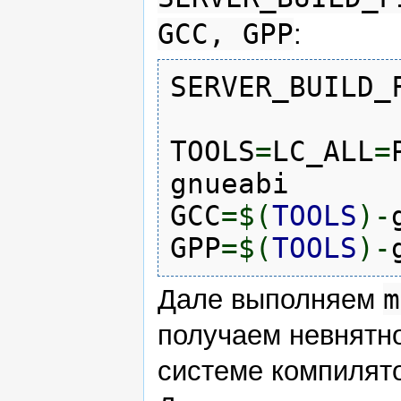
GCC, GPP
:
SERVER_BUILD_
TOOLS
=
LC_ALL
=
gnueabi
GCC
=$
(
TOOLS
)
-
GPP
=$
(
TOOLS
)
-
m
Дале выполняем
получаем невнятно
системе компилятор