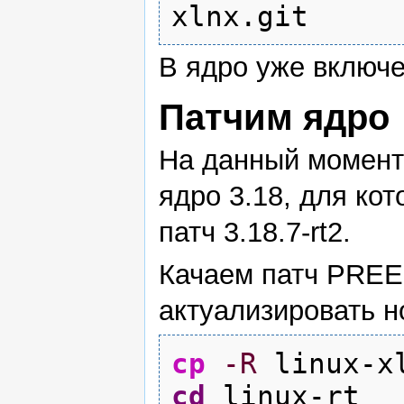
xlnx.git
В ядро уже включен
Патчим ядро
На данный момент 
ядро 3.18, для ко
патч 3.18.7-rt2.
Качаем патч PREE
актуализировать н
cp
-R
linux-
cd
linux-rt