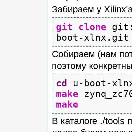
Забираем у Xilinx'a
git clone
git
boot-xlnx.git
Собираем (нам пот
поэтому конкретны
cd
u-boot-xln
make
zynq_zc70
make
В каталоге ./tool