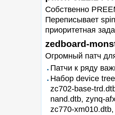
Собственно PREEM
Переписывает spinl
приоритетная зада
zedboard-monst
Огромный патч для
Патчи к ряду ва
Набор device tre
zc702-base-trd.dt
nand.dtb, zynq-afx
zc770-xm010.dtb,