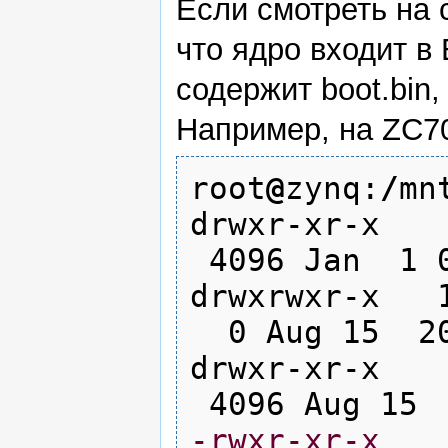
Если смотреть на 
что ядро входит в
содержит boot.bin, 
Например, на ZC7
root
@
zynq:
/
mn
drwxr-xr-
4096
Jan
1
0
drwxrwxr-x
0
Aug
15
2
drwxr-xr-
4096
Aug
15
-rwxr-xr-x