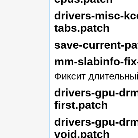
drivers-misc-kc
tabs.patch
save-current-pa
mm-slabinfo-fix
Фиксит длительный 
drivers-gpu-drm-
first.patch
drivers-gpu-drm
void.patch