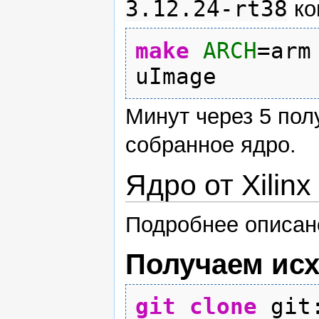
3.12.24-rt38
ко
make
ARCH
=ar
uImage
Минут через 5 полу
собранное ядро.
Ядро от Xilinx
Подробнее описано 
Получаем исх
git clone
git