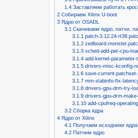
1.4
Заставляем работать кро
2
Собираем Xilinx U-boot
3
Ядро от OSADL
3.1
Скачиваем ядро, патчи, п
3.1.1
patch-3.12.24-rt38.pat
3.1.2
zedboard-monster.pat
3.1.3
sched-add-per-cpu-lo
3.1.4
add-kernel-parameter-t
3.1.5
drivers-misc-kconfig-r
3.1.6
save-current-patchset-
3.1.7
mm-slabinfo-fix-latenc
3.1.8
drivers-gpu-drm-try-loa
3.1.9
drivers-gpu-drm-make-
3.1.10
add-cpufreq-operating
3.2
Сборка ядра
4
Ядро от Xilinx
4.1
Получаем исходники ядра
4.2
Патчим ядро