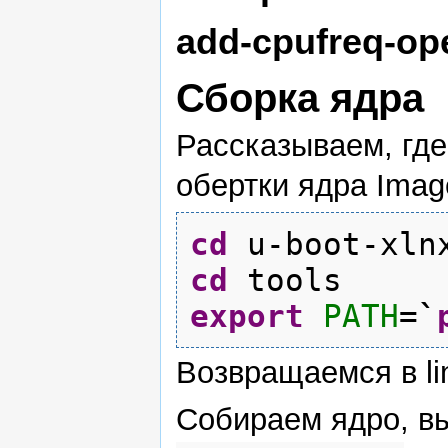
add-cpufreq-ope
Сборка ядра
Рассказываем, где
обертки ядра Imag
cd
u-boot-xln
cd
tools
export
PATH
=
`
Возвращаемся в lin
Собираем ядро, в