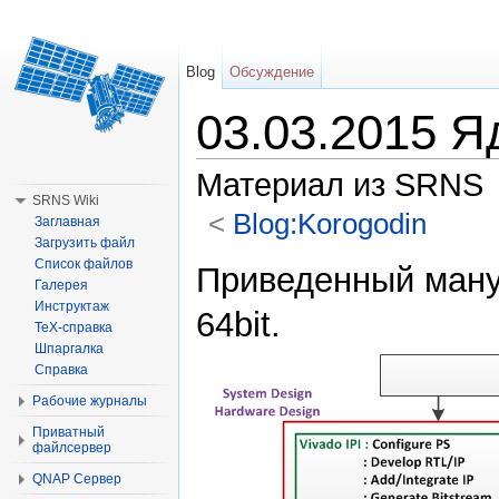
Blog
Обсуждение
03.03.2015 
Материал из SRNS
SRNS Wiki
<
Blog:Korogodin
Заглавная
Загрузить файл
Перейти к:
навигация
,
поиск
Список файлов
Приведенный ману
Галерея
Инструктаж
64bit.
TeX-справка
Шпаргалка
Справка
Рабочие журналы
Приватный
файлсервер
QNAP Сервер