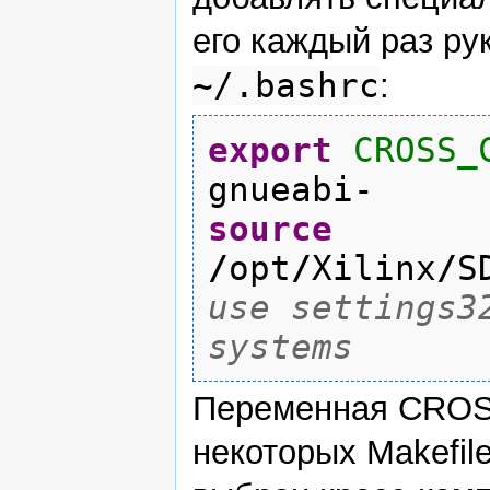
его каждый раз ру
~/.bashrc
:
export
CROSS_
gnueabi-
source
/
opt
/
Xilinx
/
S
use settings3
systems
Переменная CROS
некоторых Makefil