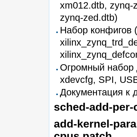
xm012.dtb, zynq-
zynq-zed.dtb)
Набор конфигов (x
xilinx_zynq_trd_d
xilinx_zynq_defcon
Огромный набор 
xdevcfg, SPI, USB
Документация к 
sched-add-per-
add-kernel-para
cpus.patch