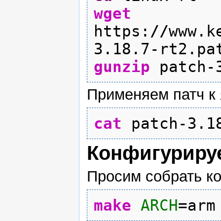
wget
https:
//
www.k
3.18.7-rt2.pa
gunzip
patch-3
Применяем патч к 
cat
patch-3.1
Конфигуриру
Просим собрать к
make
ARCH
=arm