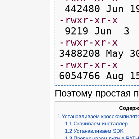
442480
Jun
1
-rwxr-xr-x
9219
Jun
3
-rwxr-xr-x
3488208
May
3
-rwxr-xr-x
6054766
Aug
1
Поэтому простая п
Содерж
1
Устанавливаем кросскомпилят
1.1
Скачиваем инсталлер
1.2
Устанавливаем SDK
1.3
Прописываем пути в PAT