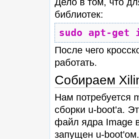
Дело в том, что д
библиотек:
sudo
apt-get 
После чего кросс
работать.
Собираем Xili
Нам потребуется m
сборки u-boot'а. Э
файл ядра Image в
запущен u-boot'ом