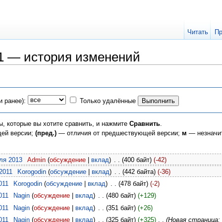
Читать
Пр
11 — история изменений
и ранее):
Только удалённые
ы, которые вы хотите сравнить, и нажмите
Сравнить
.
щей версии;
(пред.)
— отличия от предшествующей версии;
м
— незначи
еля 2013
‎
Admin
(
обсуждение
|
вклад
)
‎
. .
(400 байт)
(-42)
 2011
‎
Korogodin
(
обсуждение
|
вклад
)
‎
. .
(442 байта)
(-36)
011
‎
Korogodin
(
обсуждение
|
вклад
)
‎
. .
(478 байт)
(-2)
011
‎
Nagin
(
обсуждение
|
вклад
)
‎
. .
(480 байт)
(+129)
011
‎
Nagin
(
обсуждение
|
вклад
)
‎
. .
(351 байт)
(+26)
011
‎
Nagin
(
обсуждение
|
вклад
)
‎
. .
(325 байт)
(+325)
‎
. .
(Новая страница: