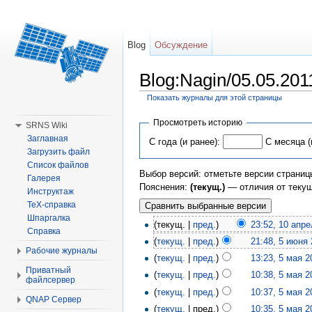
Blog
Обсуждение
Blog:Nagin/05.05.20
Показать журналы для этой страницы
Перейти к:
навигация
,
поиск
Просмотреть историю
SRNS Wiki
Заглавная
С года (и ранее):
С месяца (
Загрузить файл
Список файлов
Выбор версий: отметьте версии страниц
Галерея
Пояснения:
(текущ.)
— отличия от теку
Инструктаж
TeX-справка
Шпаргалка
(текущ. |
пред.
)
23:52, 10 апр
Справка
(
текущ.
|
пред.
)
21:48, 5 июня
Рабочие журналы
(
текущ.
|
пред.
)
13:23, 5 мая 2
Приватный
(
текущ.
|
пред.
)
10:38, 5 мая 2
файлсервер
(
текущ.
|
пред.
)
10:37, 5 мая 2
QNAP Сервер
(
текущ.
| пред.)
10:35, 5 мая 2