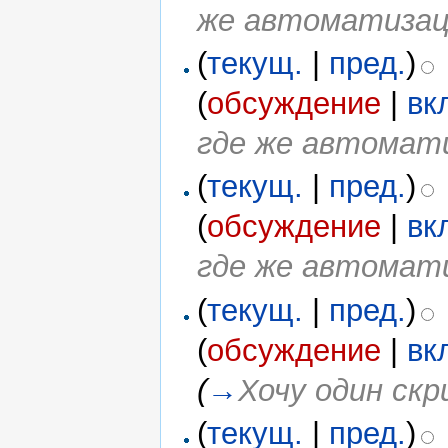
же автоматизац
(
текущ.
|
пред.
)
(
обсуждение
|
вк
где же автомат
(
текущ.
|
пред.
)
(
обсуждение
|
вк
где же автомат
(
текущ.
|
пред.
)
(
обсуждение
|
вк
(
→
Хочу один скр
(
текущ.
|
пред.
)