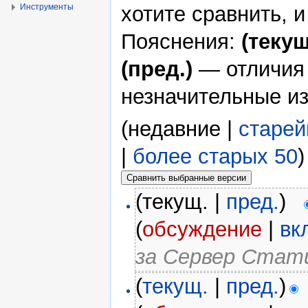
Инструменты
хотите сравнить, 
Пояснения:
(текущ
(пред.)
— отличия
незначительные и
(недавние |
старе
|
более старых 50
)
(текущ. |
пред.
)
(
обсуждение
|
вк
за Сервер Стат
(
текущ.
|
пред.
)