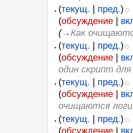
(
текущ.
|
пред.
)
(
обсуждение
|
вк
(
→
Как очищаютс
(
текущ.
|
пред.
)
(
обсуждение
|
вк
один скрипт для 
(
текущ.
|
пред.
)
(
обсуждение
|
вк
очищаются логи
(
текущ.
|
пред.
)
(
обсуждение
|
вк