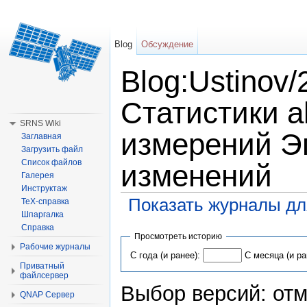
Blog
Обсуждение
Blog:Ustinov
Статистики 
SRNS Wiki
измерений Эп
Заглавная
Загрузить файл
Список файлов
изменений
Галерея
Инструктаж
Показать журналы дл
TeX-справка
Шпаргалка
Перейти к:
навигация
,
поиск
Справка
Просмотреть историю
Рабочие журналы
С года (и ранее):
С месяца (и ра
Приватный
файлсервер
Выбор версий: отм
QNAP Сервер