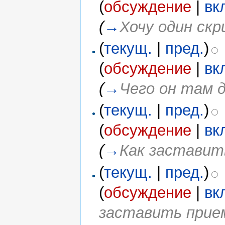
(
обсуждение
|
вк
(
→
Хочу один скр
(
текущ.
|
пред.
)
(
обсуждение
|
вк
(
→
Чего он там 
(
текущ.
|
пред.
)
(
обсуждение
|
вк
(
→
Как заставит
(
текущ.
|
пред.
)
(
обсуждение
|
вк
заставить прие