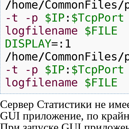
/
home
/
CommonFiles
/
-t
-p
$IP
:
$TcpPort
logfilename
$FILE
DISPLAY
=:
1
/
home
/
CommonFiles
/
-t
-p
$IP
:
$TcpPort
logfilename
$FILE
Сервер Статистики не имее
GUI приложение, по крайн
При запуске GUI приложе