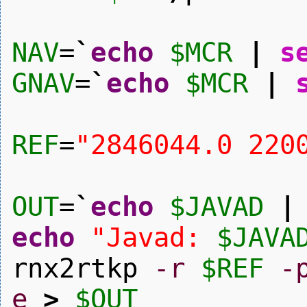
NAV
=
`
echo
$MCR
|
s
GNAV
=
`
echo
$MCR
|
REF
=
"2846044.0 220
OUT
=
`
echo
$JAVAD
|
echo
"Javad:
$JAVA
rnx2rtkp
-r
$REF
-
e
>
$OUT