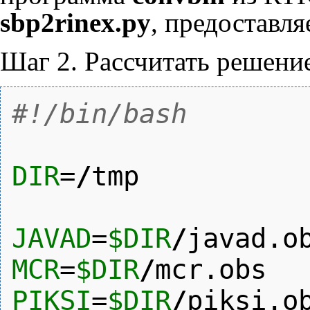
sbp2rinex.py
, предоставля
Шаг 2. Рассчитать решени
#!/bin/bash
DIR
=
/
tmp
JAVAD
=
$DIR
/
javad.o
MCR
=
$DIR
/
mcr.obs
PIKSI
=
$DIR
/
piksi.o