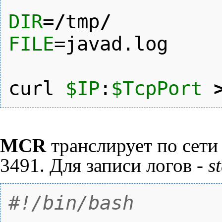
DIR
=
/
tmp
/
FILE
=javad.log
curl
$IP
:
$TcpPort
MCR
транслирует по сети
3491. Для записи логов -
s
#!/bin/bash