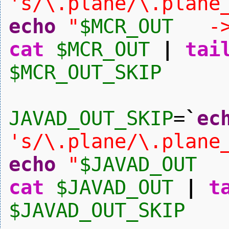
's/\.plane/\.plane
echo
"
$MCR_OUT
-
cat
$MCR_OUT
|
tai
$MCR_OUT_SKIP
JAVAD_OUT_SKIP
=
`
ec
's/\.plane/\.plane
echo
"
$JAVAD_OUT
cat
$JAVAD_OUT
|
t
$JAVAD_OUT_SKIP