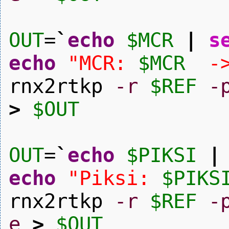
OUT
=
`
echo
$MCR
|
s
echo
"MCR:
$MCR
-
rnx2rtkp
-r
$REF
-
>
$OUT
OUT
=
`
echo
$PIKSI
|
echo
"Piksi:
$PIKS
rnx2rtkp
-r
$REF
-
e
>
$OUT