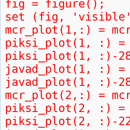
fig = figure();
set (fig, 'visible
mcr_plot(1,:) = mc
piksi_plot(1, :) =
piksi_plot(1, :)-2
javad_plot(1, :) =
javad_plot(1, :)-2
mcr_plot(2,:) = mc
piksi_plot(2, :) =
piksi_plot(2, :)-2