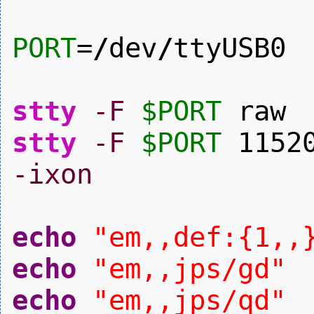
PORT
=
/
dev
/
ttyUSB0
stty
-F
$PORT
raw
stty
-F
$PORT
1152
-ixon
echo
"em,,def:{1,,
echo
"em,,jps/gd"
echo
"em,,jps/qd"