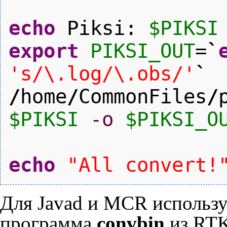
echo
Piksi:
$PIKSI
export
PIKSI_OUT
=
`
's/\.log/\.obs/'
`
/
home
/
CommonFiles
/
$PIKSI
-o
$PIKSI_O
echo
"All convert!
Для Javad и MCR использу
программа
convbin
из RTK