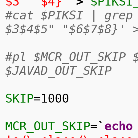
$3" "$4}'
>
$PIKSI
#cat $PIKSI | grep
$3$4$5" "$6$7$8}' 
#pl $MCR_OUT_SKIP 
$JAVAD_OUT_SKIP
SKIP
=
1000
MCR_OUT_SKIP
=
`
echo