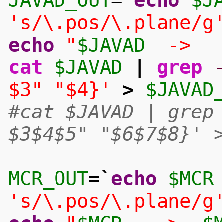
JAVAD_OUT
=
`
echo
$J
's/\.pos/\.plane/g
echo
"
$JAVAD
-
cat
$JAVAD
|
grep
$3" "$4}'
>
$JAVAD
#cat $JAVAD | grep
$3$4$5" "$6$7$8}' 
MCR_OUT
=
`
echo
$MCR
's/\.pos/\.plane/g