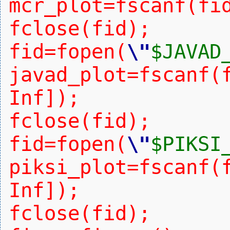
mcr_plot=fscanf(fi
fclose(fid);
fid=fopen(
\"
$JAVAD
javad_plot=fscanf(
Inf]);
fclose(fid);
fid=fopen(
\"
$PIKSI
piksi_plot=fscanf(
Inf]);
fclose(fid);