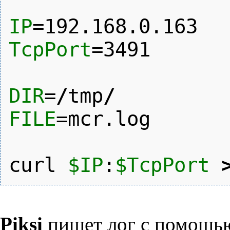
IP
=192.168.0.163
TcpPort
=
3491
DIR
=
/
tmp
/
FILE
=mcr.log
curl
$IP
:
$TcpPort
Piksi
пишет лог с помощь