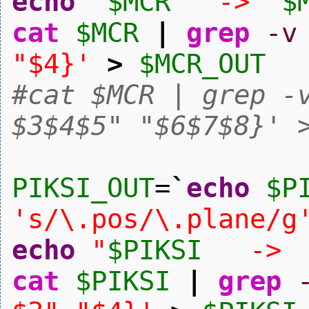
echo
"
$MCR
->
$
cat
$MCR
|
grep
-v
"$4}'
>
$MCR_OUT
#cat $MCR | grep -
$3$4$5" "$6$7$8}' 
PIKSI_OUT
=
`
echo
$P
's/\.pos/\.plane/g
echo
"
$PIKSI
-
cat
$PIKSI
|
grep