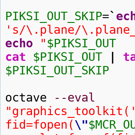
PIKSI_OUT_SKIP
=
`
ec
's/\.plane/\.plane
echo
"
$PIKSI_OUT
cat
$PIKSI_OUT
|
t
$PIKSI_OUT_SKIP
octave
--eval
"graphics_toolkit(
fid=fopen(
\"
$MCR_O