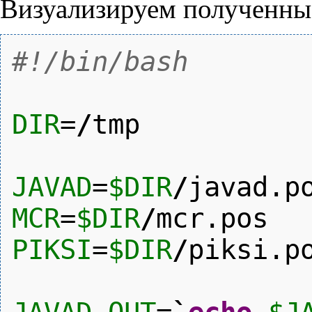
Визуализируем полученны
#!/bin/bash
DIR
=
/
tmp
JAVAD
=
$DIR
/
javad.p
MCR
=
$DIR
/
mcr.pos
PIKSI
=
$DIR
/
piksi.p