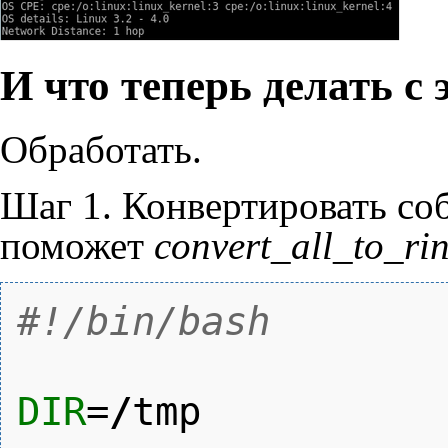
И что теперь делать с
Обработать.
Шаг 1. Конвертировать со
поможет
convert_all_to_ri
#!/bin/bash
DIR
=
/
tmp