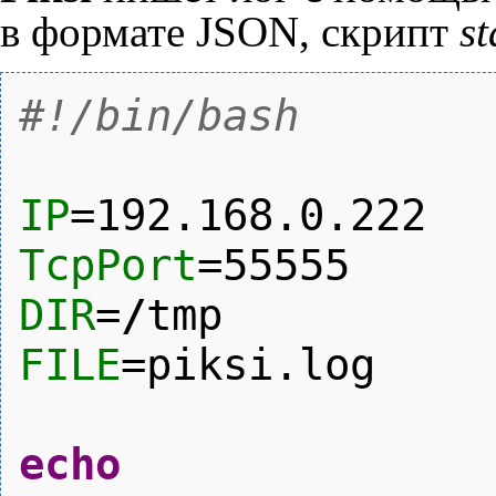
в формате JSON, скрипт
st
#!/bin/bash
IP
=192.168.0.222
TcpPort
=
55555
DIR
=
/
tmp
FILE
=piksi.log
echo