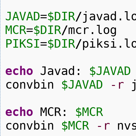
JAVAD
=
$DIR
/
javad.l
MCR
=
$DIR
/
mcr.log
PIKSI
=
$DIR
/
piksi.l
echo
Javad:
$JAVAD
convbin
$JAVAD
-r
j
echo
MCR:
$MCR
convbin
$MCR
-r
nv