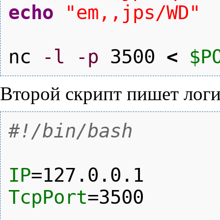
echo
"em,,jps/WD"
nc
-l
-p
3500
<
$P
Второй скрипт пишет логи
#!/bin/bash
IP
=127.0.0.1
TcpPort
=
3500