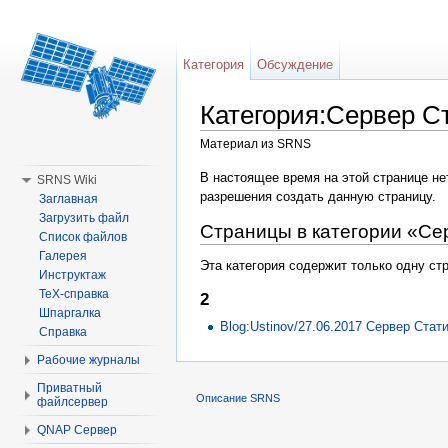
Категория
Обсуждение
Категория:Сервер С
Материал из SRNS
Перейти к:
навигация
,
поиск
В настоящее время на этой странице не
SRNS Wiki
разрешения создать данную страницу.
Заглавная
Загрузить файл
Страницы в категории «Се
Список файлов
Галерея
Эта категория содержит только одну стр
Инструктаж
TeX-справка
2
Шпаргалка
Blog:Ustinov/27.06.2017 Сервер Стат
Справка
Рабочие журналы
Приватный
Описание SRNS
файлсервер
QNAP Сервер