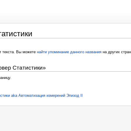
татистики
т текста. Вы можете
найти упоминание данного названия
на других стра
рвер Статистики»
аницу.
истики aka Автоматизация измерений Эпизод II