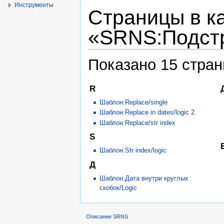
Инструменты
Страницы в к
«SRNS:Подст
Показано 15 стран
R
Шаблон:Replace/single
Шаблон:Replace in dates/logic 2
Шаблон:Replace/str index
S
Шаблон:Str index/logic
Д
Шаблон:Дата внутри круглых
скобок/Logic
Описание SRNS