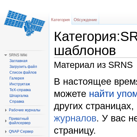
Категория
Обсуждение
Категория:S
шаблонов
SRNS Wiki
Заглавная
Материал из SRNS
Загрузить файл
Список файлов
Перейти к:
навигация
,
поиск
В настоящее время
Галерея
Инструктаж
TeX-справка
можете
найти упо
Шпаргалка
Справка
других страницах,
Рабочие журналы
журналов
.
У вас н
Приватный
файлсервер
страницу.
QNAP Сервер