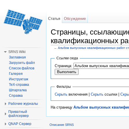
Статья
Обсуждение
Страницы, ссылающие
квалификационных ра
←
Альбом выпускных квалификационных работ с
Перейти к:
навигация
,
поиск
SRNS Wiki
Заглавная
Ссылки сюда
Загрузить файл
Страница:
Список файлов
Галерея
Инструктаж
TeX-справка
Фильтры
Шпаргалка
Скрыть
включения |
Скрыть
ссылки |
Скры
Справка
Рабочие журналы
На страницу
Альбом выпускных квалифик
Приватный
файлсервер
QNAP Сервер
Описание SRNS