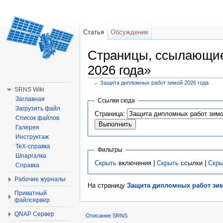
Статья
Обсуждение
Страницы, ссылающие
2026 года»
←
Защита дипломных работ зимой 2026 года
Перейти к:
навигация
,
поиск
SRNS Wiki
Заглавная
Ссылки сюда
Загрузить файл
Страница:
Список файлов
Галерея
Инструктаж
TeX-справка
Фильтры
Шпаргалка
Скрыть
включения |
Скрыть
ссылки |
Скры
Справка
Рабочие журналы
На страницу
Защита дипломных работ зим
Приватный
файлсервер
QNAP Сервер
Описание SRNS