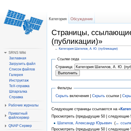
Категория
Обсуждение
Страницы, ссылающиес
(публикации)»
←
Категория:Шатилов, А. Ю. (публикации)
Перейти к:
навигация
,
поиск
SRNS Wiki
Заглавная
Ссылки сюда
Загрузить файл
Страница:
Список файлов
Галерея
Инструктаж
TeX-справка
Фильтры
Шпаргалка
Скрыть
включения |
Скрыть
ссылки |
Скры
Справка
Рабочие журналы
Следующие страницы ссылаются на «
Катег
Приватный
Просмотреть (предыдущие 50 | следующие 5
файлсервер
Шатилов, Александр Юрьевич
‎
(
← ссыл
QNAP Сервер
Просмотреть (предыдущие 50 | следующие 5