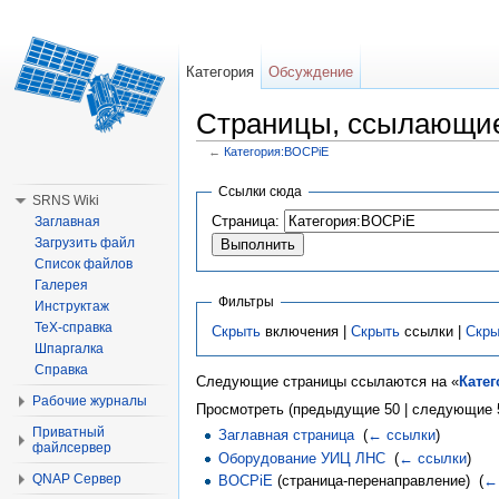
Категория
Обсуждение
Страницы, ссылающие
←
Категория:BOCPiE
Перейти к:
навигация
,
поиск
Ссылки сюда
SRNS Wiki
Страница:
Заглавная
Загрузить файл
Список файлов
Галерея
Фильтры
Инструктаж
TeX-справка
Скрыть
включения |
Скрыть
ссылки |
Скры
Шпаргалка
Справка
Следующие страницы ссылаются на «
Кате
Рабочие журналы
Просмотреть (предыдущие 50 | следующие 5
Приватный
Заглавная страница
‎
(
← ссылки
)
файлсервер
Оборудование УИЦ ЛНС
‎
(
← ссылки
)
QNAP Сервер
BOCPiE
(страница-перенаправление) ‎
(
←