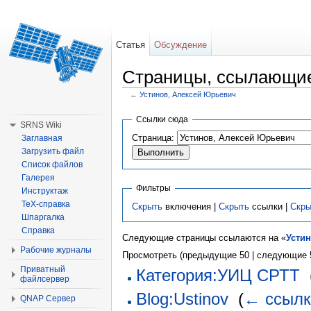
Статья
Обсуждение
Страницы, ссылающие
←
Устинов, Алексей Юрьевич
Перейти к:
навигация
,
поиск
Ссылки сюда
SRNS Wiki
Страница:
Заглавная
Загрузить файл
Список файлов
Галерея
Фильтры
Инструктаж
TeX-справка
Скрыть
включения |
Скрыть
ссылки |
Скры
Шпаргалка
Справка
Следующие страницы ссылаются на «
Усти
Рабочие журналы
Просмотреть (предыдущие 50 | следующие 5
Приватный
Категория:УИЦ СРТТ
‎
файлсервер
Blog:Ustinov
‎
(
← ссылк
QNAP Сервер