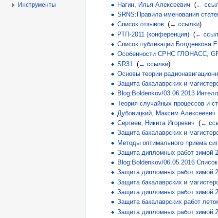
Нагин, Илья Алексеевич
‎
(
← ссы
Инструменты
SRNS:Правила именования стате
Список отзывов
‎
(
← ссылки
)
РТП-2011 (конференция)
‎
(
← ссыл
Список публикации Болденкова Е.
Особенности СРНС ГЛОНАСС, GPS,
SR31
‎
(
← ссылки
)
Основы теории радионавигационн
Защита бакалаврских и магистерс
Blog:Boldenkov/03.06.2013 Интел
Теория случайных процессов и ст
Дубовицкий, Максим Алексеевич
Сергеев, Никита Игоревич
‎
(
← сс
Защита бакалаврских и магистерс
Методы оптимального приёма сиг
Защита дипломных работ зимой 2
Blog:Boldenkov/06.05.2016 Списо
Защита дипломных работ зимой 2
Защита бакалаврских и магистерс
Защита дипломных работ зимой 2
Защита бакалаврских работ лето
Защита дипломных работ зимой 2