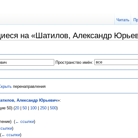
Читать
Пр
иеся на «Шатилов, Александр Юрье
Пространство имён:
Скрыть
перенаправления
атилов, Александр Юрьевич
»:
ие 50) (
20
|
50
|
100
|
250
|
500
)
ение) ‎
(
← ссылки
)
ссылки
)
(
← ссылки
)