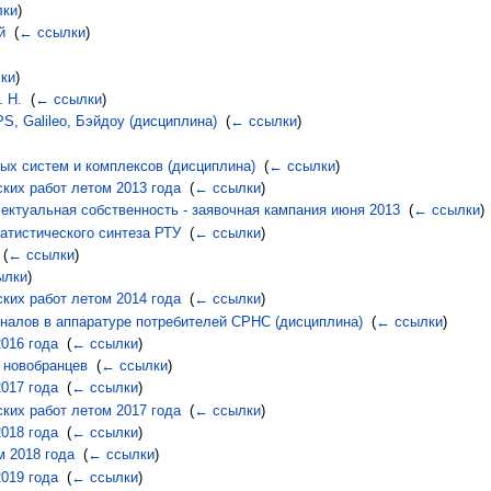
лки
)
й
‎
(
← ссылки
)
ки
)
 Н.
‎
(
← ссылки
)
 Galileo, Бэйдоу (дисциплина)
‎
(
← ссылки
)
ых систем и комплексов (дисциплина)
‎
(
← ссылки
)
ких работ летом 2013 года
‎
(
← ссылки
)
лектуальная собственность - заявочная кампания июня 2013
‎
(
← ссылки
)
атистического синтеза РТУ
‎
(
← ссылки
)
‎
(
← ссылки
)
ылки
)
ких работ летом 2014 года
‎
(
← ссылки
)
налов в аппаратуре потребителей СРНС (дисциплина)
‎
(
← ссылки
)
016 года
‎
(
← ссылки
)
к новобранцев
‎
(
← ссылки
)
017 года
‎
(
← ссылки
)
ких работ летом 2017 года
‎
(
← ссылки
)
018 года
‎
(
← ссылки
)
м 2018 года
‎
(
← ссылки
)
019 года
‎
(
← ссылки
)