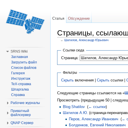
Статья
Обсуждение
Страницы, ссылающ
←
Шатилов, Александр Юрьевич
Перейти к:
навигация
,
поиск
Ссылки сюда
SRNS Wiki
Заглавная
Страница:
Загрузить файл
Список файлов
Фильтры
Галерея
Инструктаж
Скрыть
включения |
Скрыть
ссылки |
TeX-справка
Шпаргалка
Следующие страницы ссылаются на «
Ш
Справка
Просмотреть (предыдущие 50 | следующ
Рабочие журналы
Blog:Shatilov
‎
(
← ссылки
)
Приватный
Шатилов А.Ю.
(страница-перенаправл
файлсервер
Перов, Александр Иванович
‎
(
← 
QNAP Сервер
Болденков, Евгений Николаевич
‎