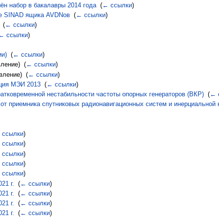
шён набор в бакалавры 2014 года
‎
(
← ссылки
)
ние SINAD ящика AVDNов
‎
(
← ссылки
)
‎
(
← ссылки
)
← ссылки
)
ии)
‎
(
← ссылки
)
ление) ‎
(
← ссылки
)
вление) ‎
(
← ссылки
)
нция МЭИ 2013
‎
(
← ссылки
)
атковременной нестабильности частоты опорных генераторов (ВКР)
‎
(
← 
от приемника спутниковых радионавигационных систем и инерциальной 
 ссылки
)
 ссылки
)
 ссылки
)
 ссылки
)
 ссылки
)
21 г.
‎
(
← ссылки
)
21 г.
‎
(
← ссылки
)
21 г.
‎
(
← ссылки
)
21 г.
‎
(
← ссылки
)