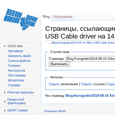
Blog
Обсуждение
Страницы, ссылающиеся
USB Cable driver на 14
←
Blog:Korogodin/2014-08-14 Xilinx USB Cable driver
Перейти к:
навигация
,
поиск
SRNS Wiki
Заглавная
Ссылки сюда
Загрузить файл
Страница:
Список файлов
Галерея
Инструктаж
TeX-справка
Фильтры
Шпаргалка
Скрыть
включения |
Скрыть
ссылки |
Скры
Справка
Рабочие журналы
На страницу
Blog:Korogodin/2014-08-14 Xili
Приватный
файлсервер
QNAP Сервер
Описание SRNS