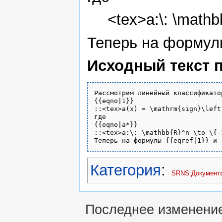
<tex>a:\: \mathbb
Теперь на форму
Исходный текст 
Рассмотрим линейный классификатор
{{eqno|1}}

::<tex>a(x) = \mathrm{sign}\left
где 

{{eqno|a*}}

::<tex>a:\: \mathbb{R}^n \to \{-
Категория
:
SRNS:Документа
Последнее изменение 