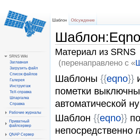
Шаблон
Обсуждение
Шаблон:Eqno
Материал из SRNS
SRNS Wiki
(перенаправлено с «
Ш
Заглавная
Загрузить файл
Перейти к:
навигация
,
поиск
Список файлов
Шаблоны
{{
eqno
}}
Галерея
Инструктаж
пометки выключны
TeX-справка
Шпаргалка
автоматической н
Справка
Рабочие журналы
Шаблон
{{
eqno
}}
по
Приватный
файлсервер
непосредственно
QNAP Сервер