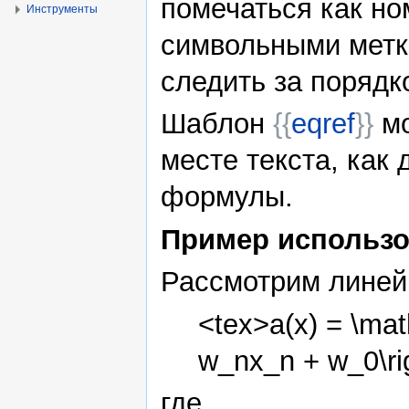
помечаться как но
Инструменты
символьными метк
следить за поряд
Шаблон
{{
eqref
}}
мо
месте текста, как 
формулы.
Пример использо
Рассмотрим линей
<tex>a(x) = \mat
w_nx_n + w_0\rig
где