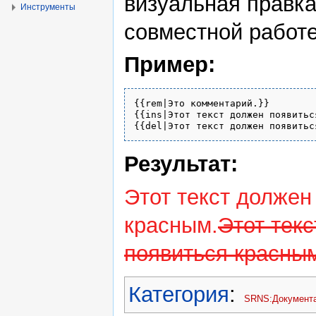
визуальная правка
Инструменты
совместной работе
Пример:
{{rem|Это комментарий.}}

{{ins|Этот текст должен появиться
Результат:
Этот текст должен
красным.
Этот тек
появиться красным
Категория
:
SRNS:Документа