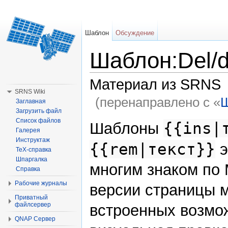
Шаблон
Обсуждение
Шаблон:Del/
Материал из SRNS
SRNS Wiki
(перенаправлено с «
Ш
Заглавная
Загрузить файл
Перейти к:
навигация
,
поиск
Список файлов
{{ins|
Шаблоны
Галерея
Инструктаж
{{rem|текст}}
э
TeX-справка
Шпаргалка
многим знаком по 
Справка
Рабочие журналы
версии страницы 
Приватный
файлсервер
встроенных возмож
QNAP Сервер