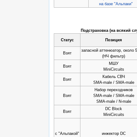
на базе "Альпаки"
Подстраховка (на всякий сл
Статус
Позиция
запасной аттенюатор, около 
Взят
(НЧ фильтр)
МШУ
Взят
MiniCircuits
Кабель СВЧ
Взят
SMA-male / SMA-male
Набор переходников
Взят
SMA-male / SMA-male
SMA-male / N-male
DC Block
Взят
MiniCircuits
с "Альпакой"
инжектор DC