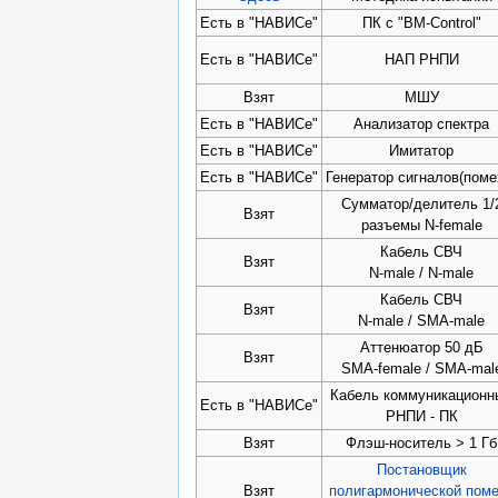
Есть в "НАВИСе"
ПК с "BM-Control"
Есть в "НАВИСе"
НАП РНПИ
Взят
МШУ
Есть в "НАВИСе"
Анализатор спектра
Есть в "НАВИСе"
Имитатор
Есть в "НАВИСе"
Генератор сигналов(поме
Сумматор/делитель 1/
Взят
разъемы N-female
Кабель СВЧ
Взят
N-male / N-male
Кабель СВЧ
Взят
N-male / SMA-male
Аттенюатор 50 дБ
Взят
SMA-female / SMA-mal
Кабель коммуникационн
Есть в "НАВИСе"
РНПИ - ПК
Взят
Флэш-носитель > 1 Гб
Постановщик
Взят
полигармонической пом