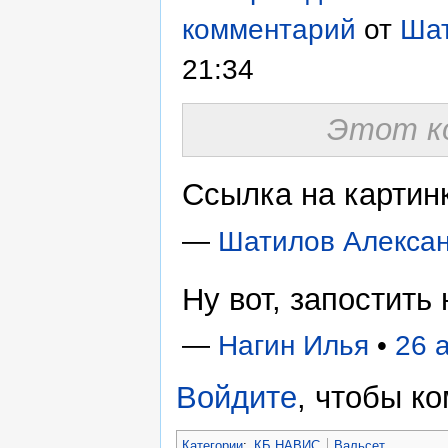
комментарий
от
Шат
21:34
Этот к
Ссылка на картинк
—
Шатилов Алекса
Ну вот, запостить 
—
Нагин Илья
•
26 
Войдите
, чтобы к
Категории
:
КБ НАВИС
Вальсет