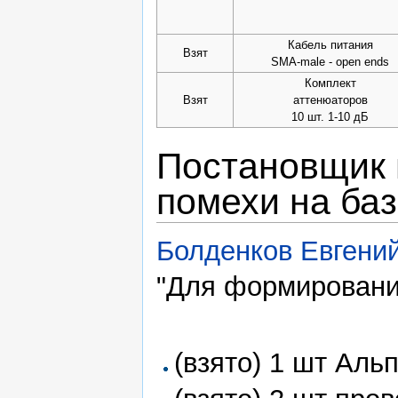
Кабель питания
Взят
SMA-male - open ends
Комплект
Взят
аттенюаторов
10 шт. 1-10 дБ
Постановщик 
помехи на баз
Болденков Евгени
"Для формировани
(взято) 1 шт Аль