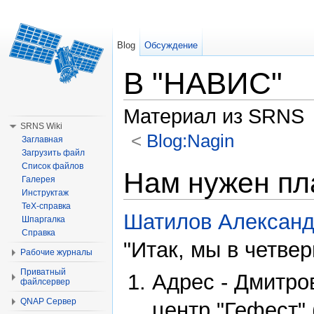
Blog
Обсуждение
В "НАВИС"
Материал из SRNS
SRNS Wiki
<
Blog:Nagin
Заглавная
Загрузить файл
Перейти к:
навигация
,
поиск
Список файлов
Нам нужен пл
Галерея
Инструктаж
TeX-справка
Шатилов Алексан
Шпаргалка
Справка
"Итак, мы в четве
Рабочие журналы
Приватный
Адрес - Дмитров
файлсервер
QNAP Сервер
центр "Гефест"