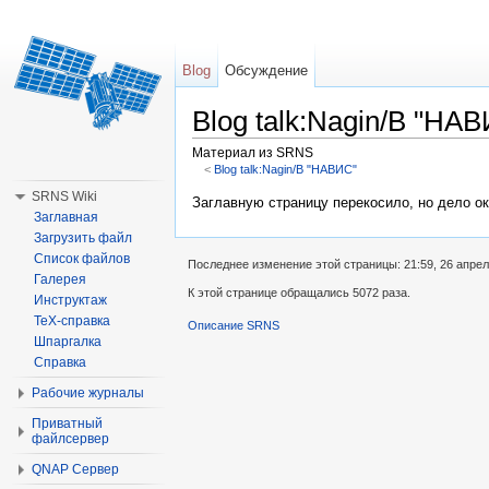
Blog
Обсуждение
Blog talk:Nagin/В "НА
Материал из SRNS
<
Blog talk:Nagin/В "НАВИС"
Перейти к:
навигация
,
поиск
SRNS Wiki
Заглавную страницу перекосило, но дело ок
Заглавная
Загрузить файл
Список файлов
Последнее изменение этой страницы: 21:59, 26 апрел
Галерея
К этой странице обращались 5072 раза.
Инструктаж
TeX-справка
Описание SRNS
Шпаргалка
Справка
Рабочие журналы
Приватный
файлсервер
QNAP Сервер