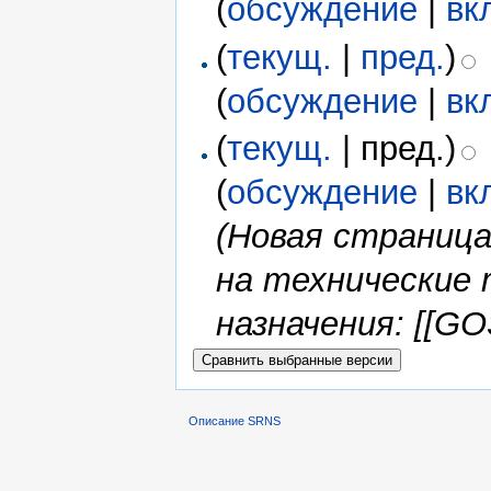
(
обсуждение
|
вк
(
текущ.
|
пред.
)
(
обсуждение
|
вк
(
текущ.
| пред.)
(
обсуждение
|
вк
(Новая страниц
на технические 
назначения: [[GO
Описание SRNS