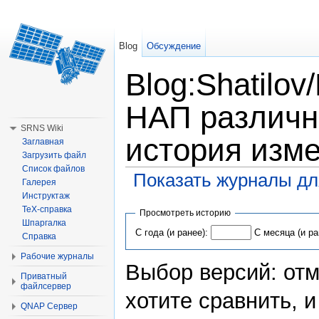
Blog
Обсуждение
Blog:Shatilo
НАП различн
SRNS Wiki
история изм
Заглавная
Загрузить файл
Список файлов
Показать журналы дл
Галерея
Перейти к:
навигация
,
поиск
Инструктаж
TeX-справка
Просмотреть историю
Шпаргалка
С года (и ранее):
С месяца (и ра
Справка
Рабочие журналы
Выбор версий: отм
Приватный
файлсервер
хотите сравнить, 
QNAP Сервер