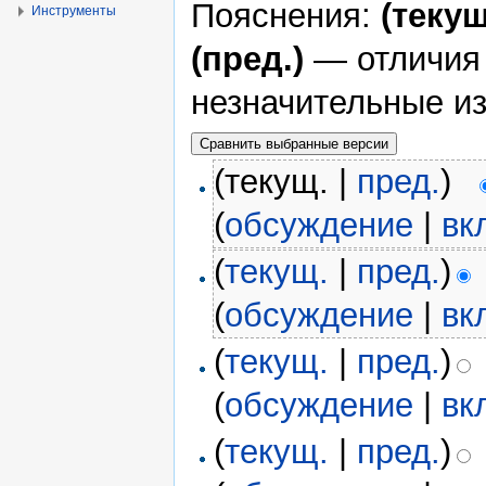
Пояснения:
(текущ
Инструменты
(пред.)
— отличия
незначительные и
(текущ. |
пред.
)
(
обсуждение
|
вк
(
текущ.
|
пред.
)
(
обсуждение
|
вк
(
текущ.
|
пред.
)
(
обсуждение
|
вк
(
текущ.
|
пред.
)