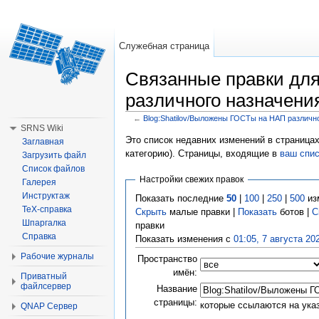
Служебная страница
Связанные правки для
различного назначени
←
Blog:Shatilov/Выложены ГОСТы на НАП различн
Перейти к:
навигация
,
поиск
SRNS Wiki
Это список недавних изменений в страницах
Заглавная
категорию). Страницы, входящие в
ваш спи
Загрузить файл
Список файлов
Настройки свежих правок
Галерея
Инструктаж
Показать последние
50
|
100
|
250
|
500
из
TeX-справка
Скрыть
малые правки |
Показать
ботов |
С
Шпаргалка
правки
Справка
Показать изменения с
01:05, 7 августа 20
Рабочие журналы
Пространство
имён:
Приватный
файлсервер
Название
страницы:
которые ссылаются на ука
QNAP Сервер