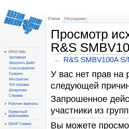
Статья
Обсуждение
Просмотр исх
R&S SMBV100
SRNS Wiki
←
R&S SMBV100A S/N
Заглавная
Загрузить файл
Перейти к:
навигация
,
поиск
Список файлов
У вас нет прав на
Галерея
Инструктаж
следующей причин
TeX-справка
Шпаргалка
Справка
Запрошенное дейс
Рабочие журналы
участники из групп
Приватный
файлсервер
Вы можете просмо
QNAP Сервер