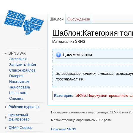
Шаблон
Обсуждение
Шаблон:Категория толь
Материал из SRNS
Перейти к:
навигация
,
поиск
SRNS Wiki
Документация
Заглавная
Загрузить файл
Список файлов
Во избежание поломок страниц, использ
Галерея
пространстве.
Инструктаж
TeX-справка
Шпаргалка
Категория
:
SRNS:Недокументированные ш
Справка
Рабочие журналы
Последнее изменение этой страницы: 11:56, 6 мая 20
Приватный
файлсервер
К этой странице обращались 7902 раза.
QNAP Сервер
Описание SRNS