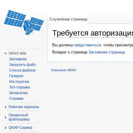
Служебная страница
Требуется авторизаци
Перейти к:
навигация
,
поиск
Вы должны
представиться
, чтобы просмотр
Возврат к странице
Заглавная страница
.
SRNS Wiki
Заглавная
Загрузить файл
Список файлов
Описание SRNS
Галерея
Инструктаж
TeX-справка
Шпаргалка
Справка
Рабочие журналы
Приватный
файлсервер
QNAP Сервер