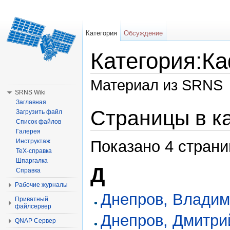
Категория
Обсуждение
Категория:К
Материал из SRNS
SRNS Wiki
Перейти к:
навигация
,
поиск
Заглавная
Страницы в к
Загрузить файл
Список файлов
Галерея
Показано 4 страни
Инструктаж
TeX-справка
Шпаргалка
Д
Справка
Рабочие журналы
Днепров, Влади
Приватный
файлсервер
Днепров, Дмитри
QNAP Сервер