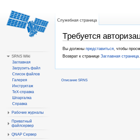
Служебная страница
Требуется авториза
Перейти к:
навигация
,
поиск
Вы должны
представиться
, чтобы прос
Возврат к странице
Заглавная страница
.
SRNS Wiki
Заглавная
Загрузить файл
Список файлов
Галерея
Описание SRNS
Инструктаж
TeX-справка
Шпаргалка
Справка
Рабочие журналы
Приватный
файлсервер
QNAP Сервер