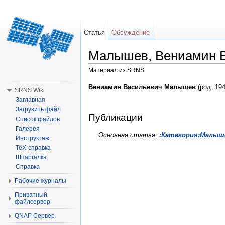
Статья
Обсуждение
Малышев, Вениамин 
Материал из SRNS
Перейти к:
навигация
,
поиск
Вениамин Васильевич Малышев
(род. 194
SRNS Wiki
Заглавная
Загрузить файл
Публикации
Список файлов
Галерея
Основная статья
:
:Категория:Малышев
Инструктаж
TeX-справка
Шпаргалка
Справка
Рабочие журналы
Приватный
файлсервер
QNAP Сервер